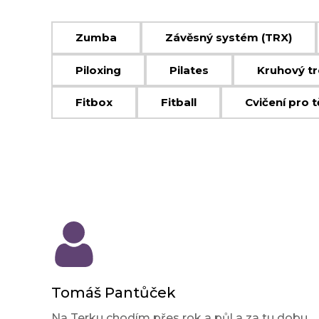
Zumba
Závěsný systém (TRX)
Piloxing
Pilates
Kruhový tr
Fitbox
Fitball
Cvičení pro 
Tomáš Pantůček
Na Terku chodím přes rok a půl a za tu dobu