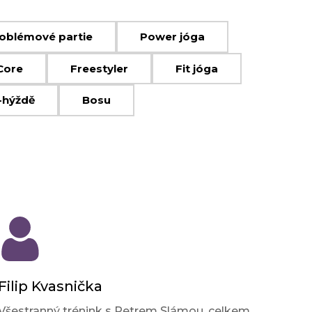
oblémové partie
Power jóga
Core
Freestyler
Fit jóga
-hýždě
Bosu
Filip Kvasnička
Všestranný trénink s Petrem Slámou, celkem