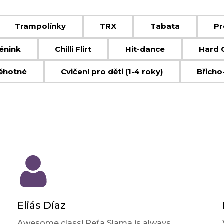
Trampolínky
TRX
Tabata
Pr
énink
Chilli Flirt
Hit-dance
Hard 
těhotné
Cvičení pro děti (1-4 roky)
Břicho
Eliás Díaz
Awesome class! Peťa Slama is always