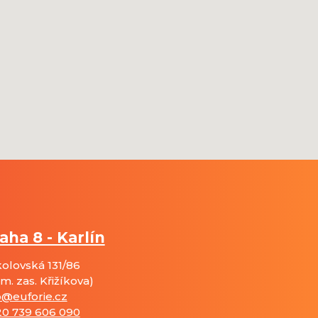
aha 8 - Karlín
olovská 131/86
am. zas. Křižíkova)
o@euforie.cz
0 739 606 090