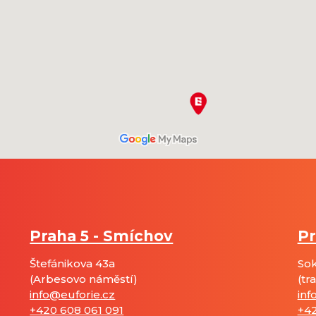
Praha 5 - Smíchov
Pr
Štefánikova 43a
Sok
(Arbesovo náměstí)
(tr
info@euforie.cz
inf
+420 608 061 091
+42