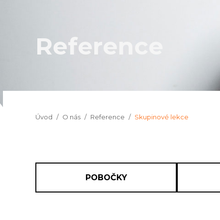
Reference
Jsi tady:
Úvod
O nás
Reference
Skupinové lekce
POBOČKY