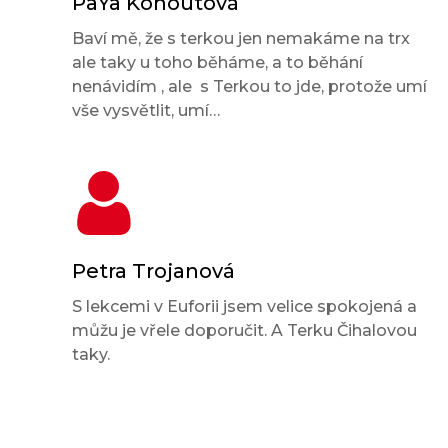
PaYa Kohoutová
Baví mě, že s terkou jen nemakáme na trx
ale taky u toho běháme, a to běhání
nenávidím , ale s Terkou to jde, protože umí
vše vysvětlit, umí…
Petra Trojanová
S lekcemi v Euforii jsem velice spokojená a
můžu je vřele doporučit. A Terku Čihalovou
taky.