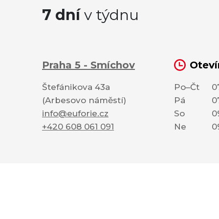
7 dní
v týdnu
Praha 5 - Smíchov
Oteví
Štefánikova 43a
Po–Čt
0
(Arbesovo náměstí)
Pá
0
info@euforie.cz
So
0
+420 608 061 091
Ne
0