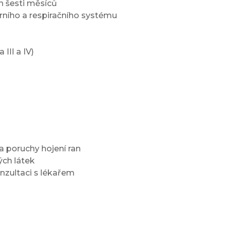
 šesti měsíců
ího a respiračního systému
III a IV)
a poruchy hojení ran
ých látek
nzultaci s lékařem