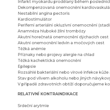
Infarkt myokardu prodělaný během posledních
Dekompenzovaná onemocnění kardiovaskulárn
Nestabilní angina pectoris
Kardiostimulátor
Periferní arteriální okluzivní onemocnění (stadia 
Anamnéza hluboké žilní trombózy
Akutní horečnatá onemocnění dýchacích cest
Akutní onemocnění ledvin a močových cest
Těžká anémie
Příznaky nebo projevy alergie na chlad
Těžká kachektická onemocnění
Epilepsie
Rozsáhlé bakteriální nebo virové infekce kůže 
Stav pod vlivem alkoholu nebo jiných návykov
V případě zdravotních obtíží doporučujeme ko
RELATIVNÍ KONTRAINDIKACE
Srdeční arytmie