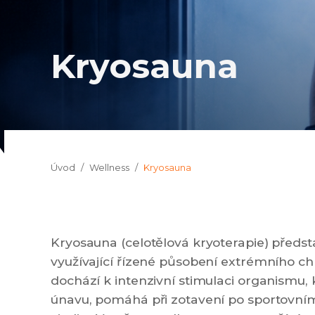
Kryosauna
Jsi tady:
Úvod
Wellness
Kryosauna
Kryosauna (celotělová kryoterapie) předs
využívající řízené působení extrémního ch
dochází k intenzivní stimulaci organismu, 
únavu, pomáhá při zotavení po sportovním