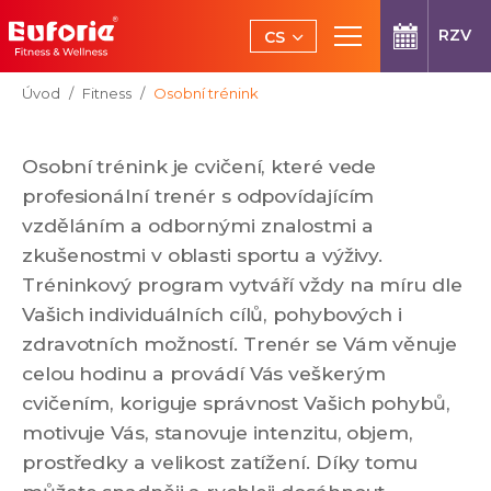
Přeskočit na hlavní obsah
RZV
CS
EN
Jsi tady:
Úvod
Fitness
Osobní trénink
Osobní trénink je cvičení, které vede
profesionální trenér s odpovídajícím
vzděláním a odbornými znalostmi a
zkušenostmi v oblasti sportu a výživy.
Tréninkový program vytváří vždy na míru dle
Vašich individuálních cílů, pohybových i
zdravotních možností. Trenér se Vám věnuje
celou hodinu a provádí Vás veškerým
cvičením, koriguje správnost Vašich pohybů,
motivuje Vás, stanovuje intenzitu, objem,
prostředky a velikost zatížení. Díky tomu