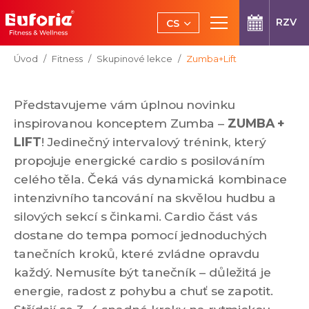
Přeskočit na hlavní obsah
RZV
CS
EN
Jsi tady:
Úvod
Fitness
Skupinové lekce
Zumba+Lift
Představujeme vám úplnou novinku
inspirovanou konceptem Zumba –
ZUMBA +
LIFT
! Jedinečný intervalový trénink, který
propojuje energické cardio s posilováním
celého těla. Čeká vás dynamická kombinace
intenzivního tancování na skvělou hudbu a
silových sekcí s činkami. Cardio část vás
dostane do tempa pomocí jednoduchých
tanečních kroků, které zvládne opravdu
každý. Nemusíte být tanečník – důležitá je
energie, radost z pohybu a chuť se zapotit.