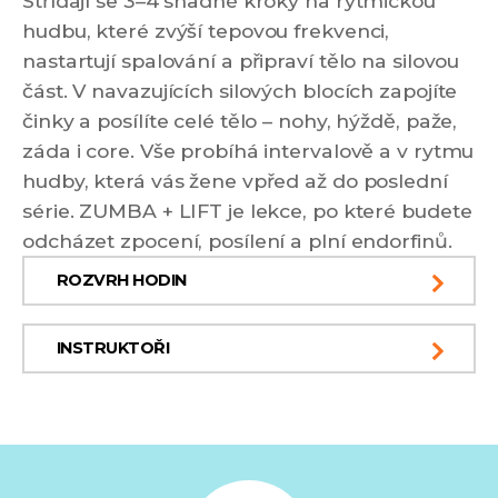
Střídají se 3–4 snadné kroky na rytmickou
hudbu, které zvýší tepovou frekvenci,
nastartují spalování a připraví tělo na silovou
část. V navazujících silových blocích zapojíte
činky a posílíte celé tělo – nohy, hýždě, paže,
záda i core. Vše probíhá intervalově a v rytmu
hudby, která vás žene vpřed až do poslední
série. ZUMBA + LIFT je lekce, po které budete
odcházet zpocení, posílení a plní endorfinů.
ROZVRH HODIN
INSTRUKTOŘI