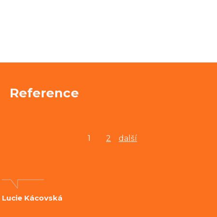
Reference
1
2
další
Lucie Kácovská