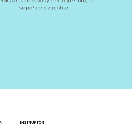
čník a dostatek vody. Počítejte s tím, že
se pořádně zapotíte.