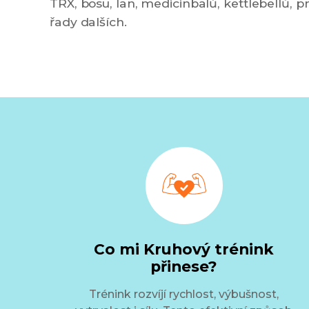
TRX, bosu, lan, medicinbalů, kettlebellů, 
řady dalších.
Co mi Kruhový trénink
přinese?
Trénink rozvíjí rychlost, výbušnost,