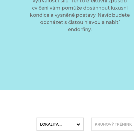
vytrvalost i sílu. Tento efektivní způsob
cvičení vám pomůže dosáhnout luxusní
kondice a vysněné postavy. Navíc budete
odcházet s čistou hlavou a nabití
endorfiny.