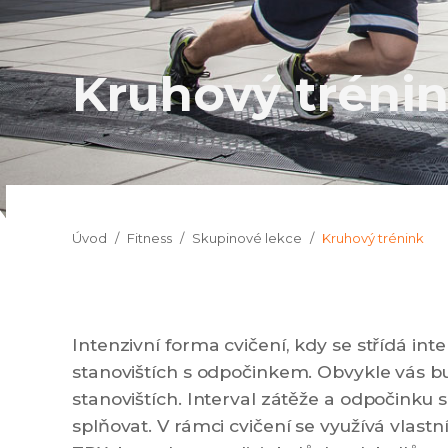
Kruhový tréni
Jsi tady:
Úvod
Fitness
Skupinové lekce
Kruhový trénink
Intenzivní forma cvičení, kdy se střídá in
stanovištích s odpočinkem. Obvykle vás bu
stanovištích. Interval zátěže a odpočinku 
splňovat. V rámci cvičení se využívá vlast