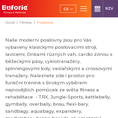
Přeskočit na hlavní obsah
RZV
CS
EN
Jsi tady:
Úvod
Fitness
Posilovna
Naše moderní posilovny jsou pro Vás
vybaveny klasickými posilovacími stroji,
lavicemi, činkami různých vah, cardio zónou s
běžeckými pásy, cyklotrenažéry,
spinningovými koly, veslařskými a crossovými
trenažery. Naleznete zde i prostor pro
funkční trénink s širokým výběrem
nejnovějších pomůcek ze světa fitness a
rehabilitace - TRX, Jungle-Sports, kettlebelly,
gymbally, overbally, bosu, flexi-bary,
sandbagy, aquabagy, expandery,