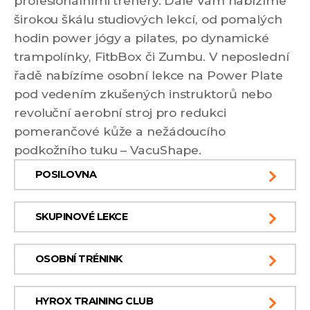
profesionálními trenéry. Dále Vám nabízíme
širokou škálu studiových lekcí, od pomalých
hodin power jógy a pilates, po dynamické
trampolínky, FitbBox či Zumbu. V neposlední
řadě nabízíme osobní lekce na Power Plate
pod vedením zkušených instruktorů nebo
revoluční aerobní stroj pro redukci
pomerančové kůže a nežádoucího
podkožního tuku – VacuShape.
POSILOVNA
SKUPINOVÉ LEKCE
OSOBNÍ TRÉNINK
HYROX TRAINING CLUB