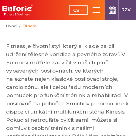
Přeskočit na hlavní obsah
RZV
CS
EN
Jsi tady:
Úvod
Fitness
Fitness je životní styl, který si klade za cíl
udržení tělesné kondice a pevného zdraví. V
Euforii si můžete zacvičit v našich plně
vybavených posilovnách, ve kterých
naleznete nejen klasické posilovací stroje,
cardio zónu, ale i celou řadu moderních
pomůcek pro funkční trénink a rehabilitaci. V
posilovně na pobočce Smíchov je mimo jiné k
dispozici unikátní multifunkční stěna Kinesis.
Pokud si netroufáte cvičit sami, můžete si
domluvit osobní trénink s našimi