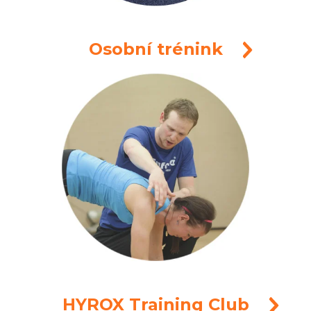
Osobní trénink
HYROX Training Club