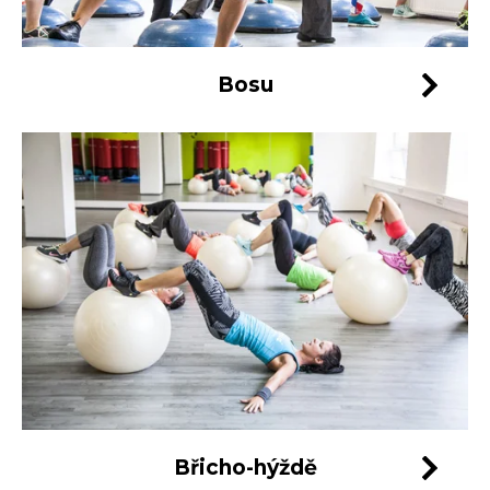
Bosu
Břicho-hýždě