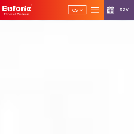
Přeskočit na hlavní obsah
RZV
CS
EN