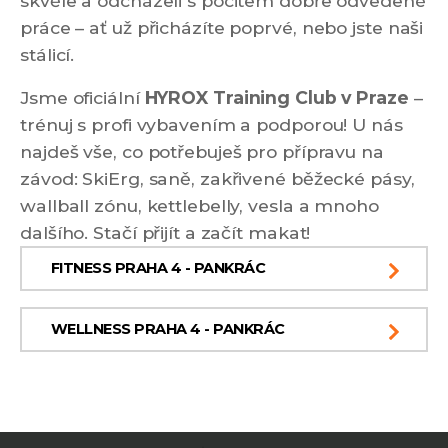
skvěle a odcházeli s pocitem dobře odvedené
práce – ať už přicházíte poprvé, nebo jste naši
stálicí.
Jsme oficiální
HYROX Training Club v Praze
–
trénuj s profi vybavením a podporou! U nás
najdeš vše, co potřebuješ pro přípravu na
závod: SkiErg, saně, zakřivené běžecké pásy,
wallball zónu, kettlebelly, vesla a mnoho
dalšího. Stačí přijít a začít makat!
FITNESS PRAHA 4 - PANKRÁC
WELLNESS PRAHA 4 - PANKRÁC