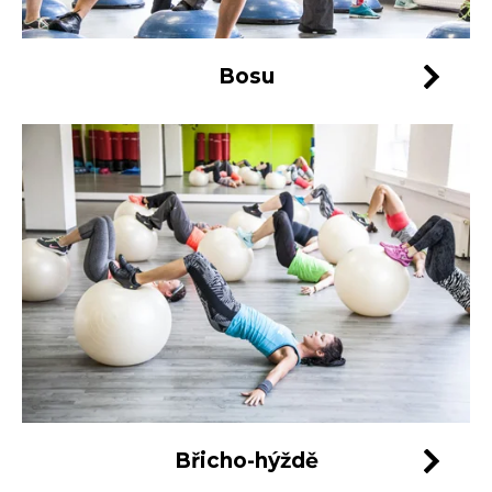
Bosu
Břicho-hýždě