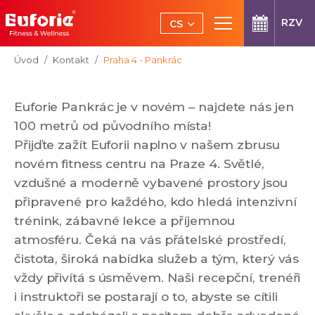
Přeskočit na hlavní obsah
RZV
CS
EN
Jsi tady:
Úvod
Kontakt
Praha 4 - Pankrác
Euforie Pankrác je v novém – najdete nás jen
100 metrů od původního místa!
Přijďte zažít Euforii naplno v našem zbrusu
novém fitness centru na Praze 4. Světlé,
vzdušné a moderně vybavené prostory jsou
připravené pro každého, kdo hledá intenzivní
trénink, zábavné lekce a příjemnou
atmosféru. Čeká na vás přátelské prostředí,
čistota, široká nabídka služeb a tým, který vás
vždy přivítá s úsměvem. Naši recepční, trenéři
i instruktoři se postarají o to, abyste se cítili