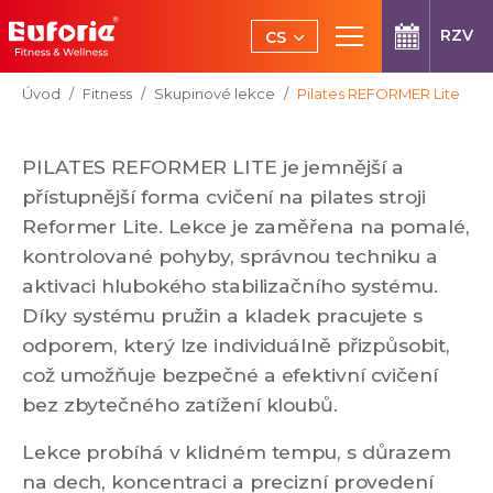
Přeskočit na hlavní obsah
RZV
CS
EN
Jsi tady:
Úvod
Fitness
Skupinové lekce
Pilates REFORMER Lite
PILATES REFORMER LITE je jemnější a
přístupnější forma cvičení na pilates stroji
Reformer Lite. Lekce je zaměřena na pomalé,
kontrolované pohyby, správnou techniku a
aktivaci hlubokého stabilizačního systému.
Díky systému pružin a kladek pracujete s
odporem, který lze individuálně přizpůsobit,
což umožňuje bezpečné a efektivní cvičení
bez zbytečného zatížení kloubů.
Lekce probíhá v klidném tempu, s důrazem
na dech, koncentraci a precizní provedení