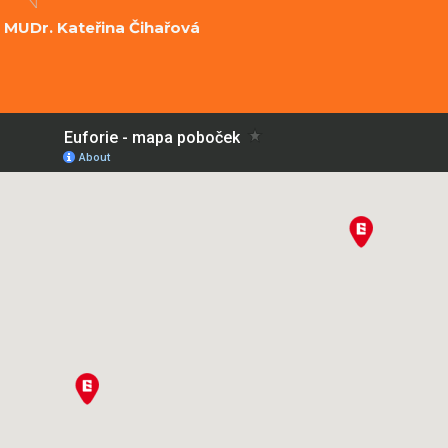
MUDr. Kateřina Čihařová