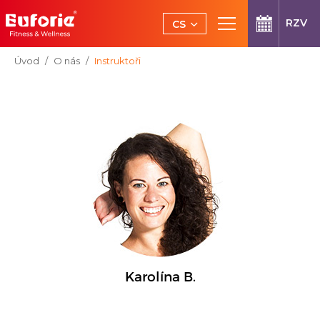
Přeskočit na hlavní obsah
RZV
CS
EN
Jsi tady:
Úvod
O nás
Instruktoři