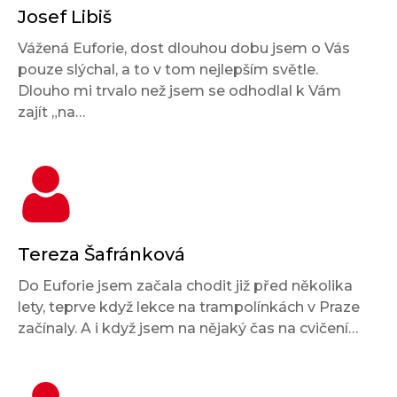
Josef Libiš
Vážená Euforie, dost dlouhou dobu jsem o Vás
pouze slýchal, a to v tom nejlepším světle.
Dlouho mi trvalo než jsem se odhodlal k Vám
zajít „na…
Tereza Šafránková
Do Euforie jsem začala chodit již před několika
lety, teprve když lekce na trampolínkách v Praze
začínaly. A i když jsem na nějaký čas na cvičení…