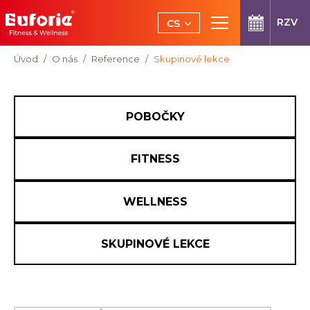
Přeskočit na hlavní obsah
RZV
CS
EN
Jsi tady:
Úvod
O nás
Reference
Skupinové lekce
POBOČKY
FITNESS
WELLNESS
SKUPINOVÉ LEKCE