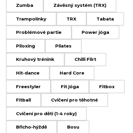
Zumba
Závěsný systém (TRX)
Trampolínky
TRX
Tabata
Problémové partie
Power jóga
Piloxing
Pilates
Kruhový trénink
Chilli Flirt
Hit-dance
Hard Core
Freestyler
Fit jóga
Fitbox
Fitball
Cvičení pro těhotné
Cvičení pro děti (1-4 roky)
Břicho-hýždě
Bosu