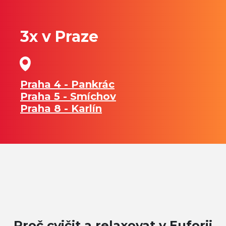
3x v Praze
Praha 4 - Pankrác
Praha 5 - Smíchov
Praha 8 - Karlín
Proč cvičit a relaxovat v Euforii