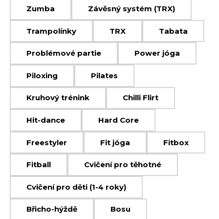
Zumba
Závěsný systém (TRX)
Trampolínky
TRX
Tabata
Problémové partie
Power jóga
Piloxing
Pilates
Kruhový trénink
Chilli Flirt
Hit-dance
Hard Core
Freestyler
Fit jóga
Fitbox
Fitball
Cvičení pro těhotné
Cvičení pro děti (1-4 roky)
Břicho-hýždě
Bosu