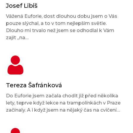
Josef Libiš
Vážená Euforie, dost dlouhou dobu jsem o Vás
pouze slýchal, a to v tom nejlepším světle.
Dlouho mi trvalo než jsem se odhodlal k Vám
zajít „na…
Tereza Šafránková
Do Euforie jsem začala chodit již před několika
lety, teprve když lekce na trampolínkách v Praze
začínaly. A i když jsem na nějaký čas na cvičení…