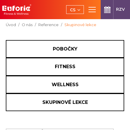
Přeskočit na hlavní obsah
RZV
CS
EN
Jsi tady:
Úvod
O nás
Reference
Skupinové lekce
POBOČKY
FITNESS
WELLNESS
SKUPINOVÉ LEKCE