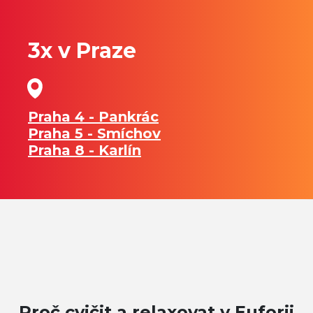
3x v Praze
Praha 4 - Pankrác
Praha 5 - Smíchov
Praha 8 - Karlín
Proč cvičit a relaxovat v Euforii