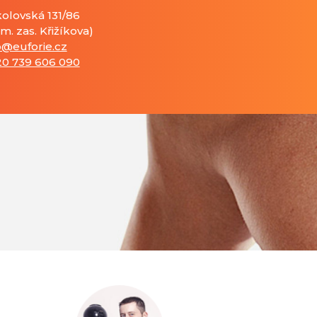
olovská 131/86
am. zas. Křižíkova)
o@euforie.cz
0 739 606 090