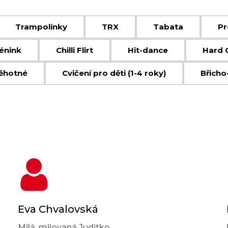
Trampolínky
TRX
Tabata
Pr
énink
Chilli Flirt
Hit-dance
Hard 
těhotné
Cvičení pro děti (1-4 roky)
Břicho
Eva Chvalovská
Milá, milovaná Juditko,