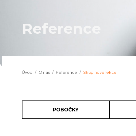
Reference
Jsi tady:
Úvod
O nás
Reference
Skupinové lekce
POBOČKY