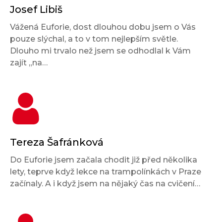
Josef Libiš
Vážená Euforie, dost dlouhou dobu jsem o Vás
pouze slýchal, a to v tom nejlepším světle.
Dlouho mi trvalo než jsem se odhodlal k Vám
zajít „na…
Tereza Šafránková
Do Euforie jsem začala chodit již před několika
lety, teprve když lekce na trampolínkách v Praze
začínaly. A i když jsem na nějaký čas na cvičení…