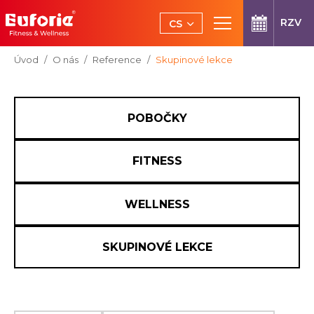
Přeskočit na hlavní obsah
RZV
CS
EN
Jsi tady:
Úvod
O nás
Reference
Skupinové lekce
POBOČKY
FITNESS
WELLNESS
SKUPINOVÉ LEKCE