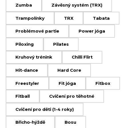
Zumba
Závěsný systém (TRX)
Trampolínky
TRX
Tabata
Problémové partie
Power jóga
Piloxing
Pilates
Kruhový trénink
Chilli Flirt
Hit-dance
Hard Core
Freestyler
Fit jóga
Fitbox
Fitball
Cvičení pro těhotné
Cvičení pro děti (1-4 roky)
Břicho-hýždě
Bosu