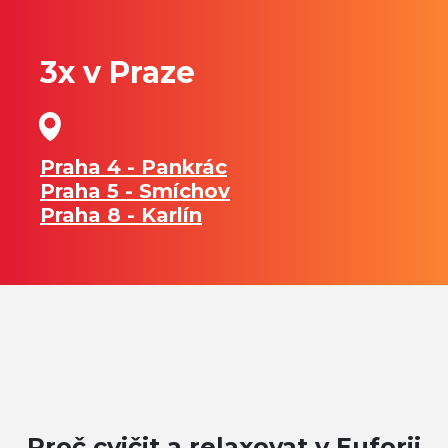
3x v Praze
Praha 4 - Pankrác
Praha 5 - Smíchov
Praha 8 - Karlín
Proč cvičit a relaxovat v Euforii