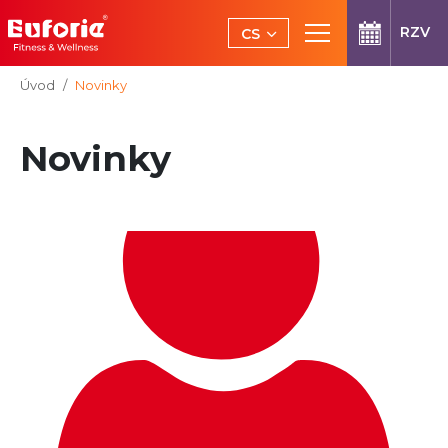
Přeskočit na hlavní obsah
RZV
CS
EN
Jsi tady:
Úvod
Novinky
Novinky