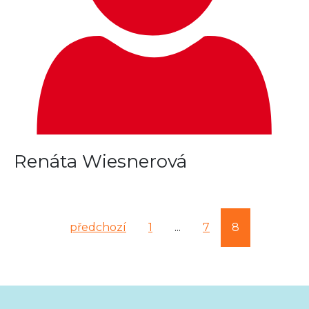
Renáta Wiesnerová
předchozí
1
...
7
8