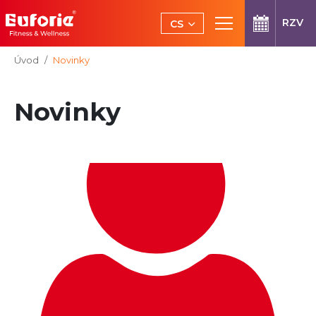
Přeskočit na hlavní obsah
RZV
CS
EN
Jsi tady:
Úvod
Novinky
Novinky