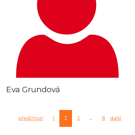
Eva Grundová
předchozí
1
2
3
...
8
další