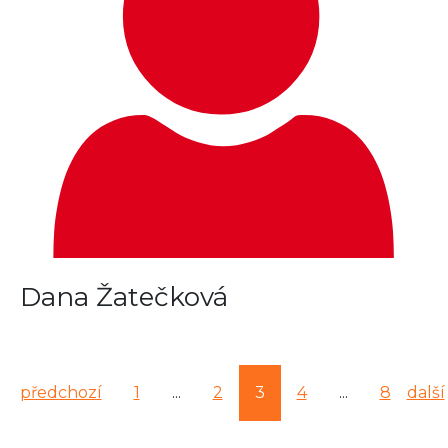
Dana Žatečková
předchozí
1
...
2
3
4
...
8
další