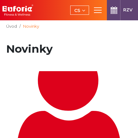
Přeskočit na hlavní obsah
RZV
CS
EN
Jsi tady:
Úvod
Novinky
Novinky