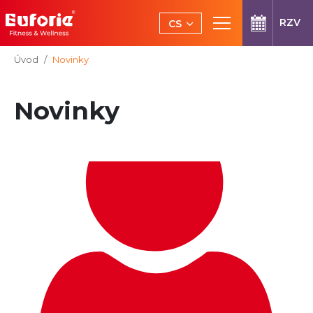
Přeskočit na hlavní obsah
RZV
CS
EN
Jsi tady:
Úvod
Novinky
Novinky