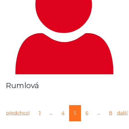
Rumlová
předchozí
1
...
4
5
6
...
8
další