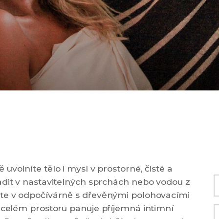
uvolníte tělo i mysl v prostorné, čisté a
adit v nastavitelných sprchách nebo vodou z
ete v odpočívárně s dřevěnými polohovacími
V celém prostoru panuje příjemná intimní