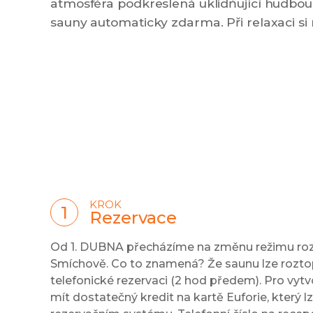
atmosféra podkreslená uklidňující hudbou.
sauny automaticky zdarma. Při relaxaci si
KROK
Rezervace
​​​Od 1. DUBNA přecházíme na změnu režimu roz
Smíchově. Co to znamená? Že saunu lze rozto
telefonické rezervaci (2 hod předem). Pro vytv
mít dostatečný kredit na kartě Euforie, který lze