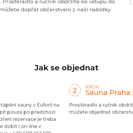
 Prostěradlo a ručník obdržíte ke vstupu do
 můžete dopřát občerstvení z naší nabídky.
Jak se objednat
KROK
Sauna Praha 
tápění sauny v Euforii na
Prostěradlo a ručník obdrž
pit pouze po předchozí
můžete objednat občerstve
oření rezervace je třeba
 dobít i on-line v