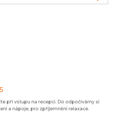
5
íte při vstupu na recepci. Do odpočívárny si
ní a nápoje, pro zpříjemnění relaxace.