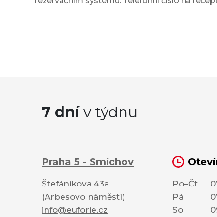
rezervačním systému. Telefonní číslo na recep
7 dní
v týdnu
Praha 5 - Smíchov
Oteví
Štefánikova 43a
Po–Čt
0
(Arbesovo náměstí)
Pá
0
info@euforie.cz
So
0