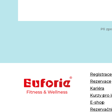
Při zp
Registrac
Rezervace
Kariéra
Kurzy pro 
E-shop
Rezervačn