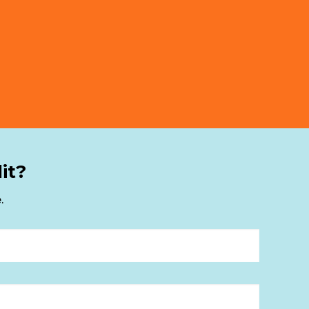
it?
.