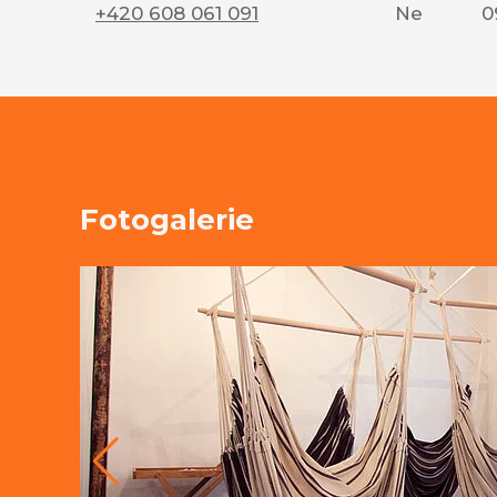
+420 608 061 091
Ne
0
Fotogalerie