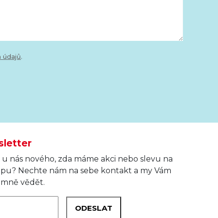
 údajů
.
sletter
je u nás nového, zda máme akci nebo slevu na
opu? Nechte nám na sebe kontakt a my Vám
umně vědět.
ODESLAT