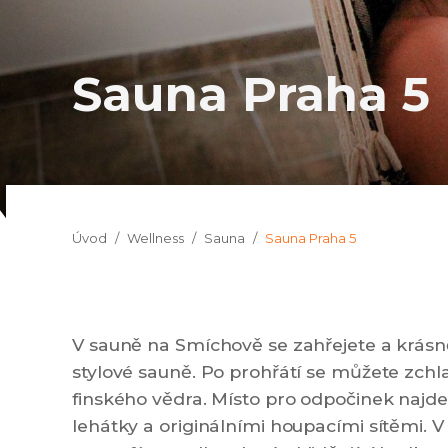
Sauna Praha 5
Jsi tady:
Úvod
Wellness
Sauna
Sauna Praha 5
V sauně na Smíchově se zahřejete a krásně 
stylové sauně. Po prohřátí se můžete zchl
finského vědra. Místo pro odpočinek najd
lehátky a originálními houpacími sítěmi. 