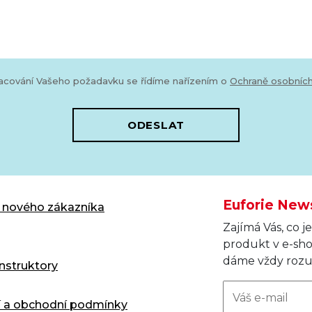
racování Vašeho požadavku se řídíme nařízením o
Ochraně osobních
ODESLAT
Euforie New
e nového zákazníka
Zajímá Vás, co 
produkt v e-sh
dáme vždy roz
instruktory
í a obchodní podmínky