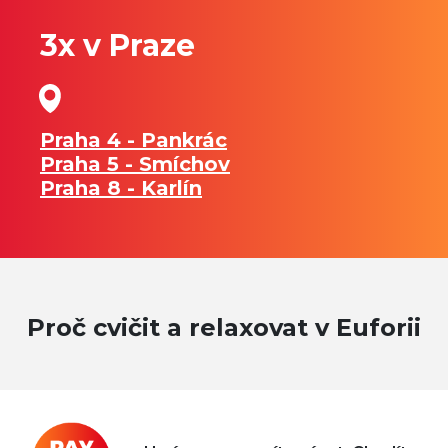
3x v Praze
Praha 4 - Pankrác
Praha 5 - Smíchov
Praha 8 - Karlín
Proč cvičit a relaxovat v Euforii