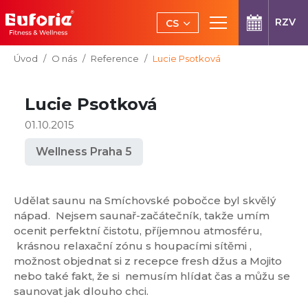
Přeskočit na hlavní obsah
RZV
CS
EN
Jsi tady:
Úvod
O nás
Reference
Lucie Psotková
Lucie Psotková
01.10.2015
Wellness Praha 5
Udělat saunu na Smíchovské pobočce byl skvělý
nápad. Nejsem saunař-začátečník, takže umím
ocenit perfektní čistotu, příjemnou atmosféru,
krásnou relaxační zónu s houpacími sítěmi ,
možnost objednat si z recepce fresh džus a Mojito
nebo také fakt, že si nemusím hlídat čas a můžu se
saunovat jak dlouho chci.