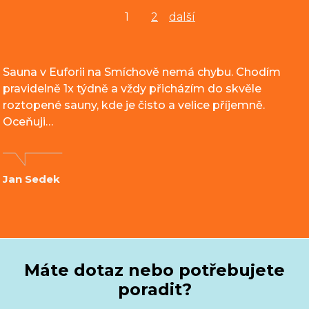
1
2
další
Sauna v Euforii na Smíchově nemá chybu. Chodím
pravidelně 1x týdně a vždy přicházím do skvěle
roztopené sauny, kde je čisto a velice příjemně.
Oceňuji…
Jan Sedek
Máte dotaz nebo potřebujete
poradit?