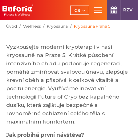
Přeskočit na hlavní obsah
RZV
CS
EN
Jsi tady:
Úvod
Wellness
Kryosauna
Kryosauna Praha 5
Vyzkoušejte moderní kryoterapii v naší
kryosauně na Praze 5. Krátké působení
intenzivního chladu podporuje regeneraci,
pomáhá zmírňovat svalovou únavu, zlepšuje
krevní oběh a přispívá k celkové vitalitě a
pocitu energie. Využíváme inovativní
technologii Future of Cryo bez kapalného
dusíku, která zajišťuje bezpečné a
rovnoměrné ochlazení celého těla s
maximálním komfortem.
Jak probíhá první návštěva?