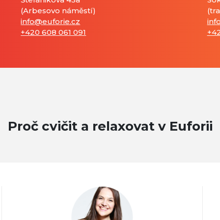
(Arbesovo náměstí)
(tr
info@euforie.cz
inf
+420 608 061 091
+42
Proč cvičit a relaxovat v Euforii