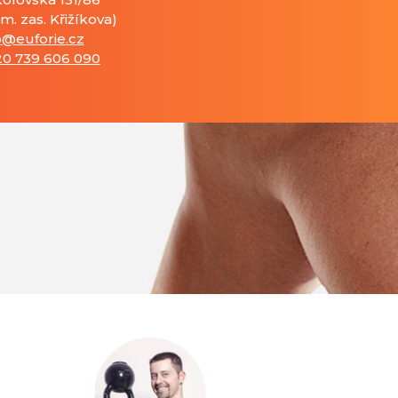
am. zas. Křižíkova)
o@euforie.cz
0 739 606 090