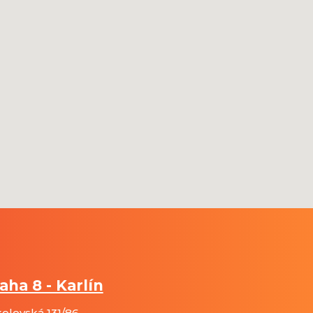
aha 8 - Karlín
olovská 131/86