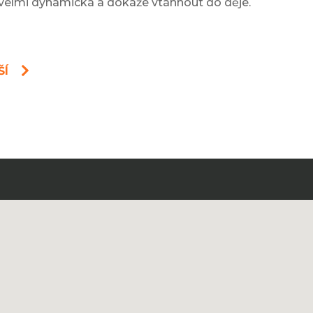
velmi dynamická a dokáže vtáhnout do děje.
ŠÍ