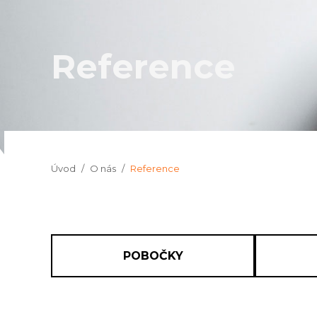
Reference
Jsi tady:
Úvod
O nás
Reference
POBOČKY