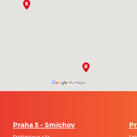
Praha 5 - Smíchov
Pr
Štefánikova 43a
Sok