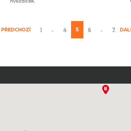
hvězdiček.
5
PŘEDCHOZÍ
1
...
4
6
...
7
DAL