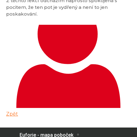
Z těchto lekcí odcházím naprosto spokojená s
pocitem, že ten pot je vydřený a není to jen
poskakování.
Zpět