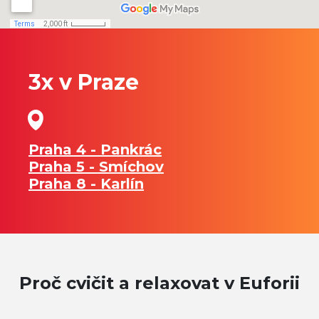
3x v Praze
Praha 4 - Pankrác
Praha 5 - Smíchov
Praha 8 - Karlín
Proč cvičit a relaxovat v Euforii