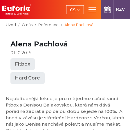
Přeskočit na hlavní obsah
RZV
CS
EN
Jsi tady:
Úvod
O nás
Reference
Alena Pachlová
Alena Pachlová
01.10.2015
Fitbox
Hard Core
Nejoblíbenější lekce je pro mě jednoznačně ranní
fitbox s Denisou Balakovskou, která nám dává
pořádně zabrat a po celou dobu se jede na 100%. A
hned v závěsu je středeční Hardcore s Verčou, která
nás jako Denisa nenchává polevit a musíme makat.