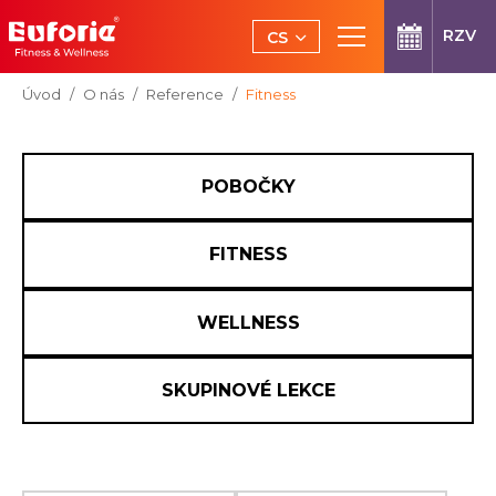
Přeskočit na hlavní obsah
RZV
CS
EN
Jsi tady:
Úvod
O nás
Reference
Fitness
POBOČKY
FITNESS
WELLNESS
SKUPINOVÉ LEKCE