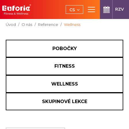
Přeskočit na hlavní obsah
RZV
CS
EN
Jsi tady:
Úvod
O nás
Reference
Wellness
POBOČKY
FITNESS
WELLNESS
SKUPINOVÉ LEKCE