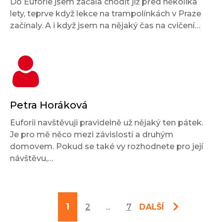
Do Euforie jsem začala chodit již před několika
lety, teprve když lekce na trampolínkách v Praze
začínaly. A i když jsem na nějaký čas na cvičení…
Petra Horáková
Euforii navštěvuji pravidelně už nějaký ten pátek.
Je pro mě něco mezi závislostí a druhým
domovem. Pokud se také vy rozhodnete pro její
návštěvu,…
1
2
...
7
DALŠÍ