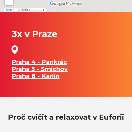
3x v Praze
Praha 4 - Pankrác
Praha 5 - Smíchov
Praha 8 - Karlín
Proč cvičit a relaxovat v Euforii