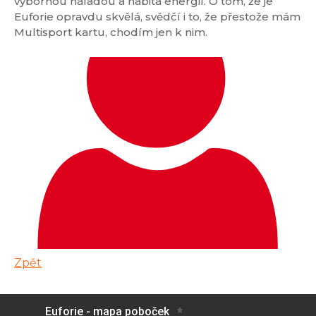
výbornou náladou a nabitá energií. O tom, že je
Euforie opravdu skvělá, svědčí i to, že přestože mám
Multisport kartu, chodím jen k nim.
Zpět