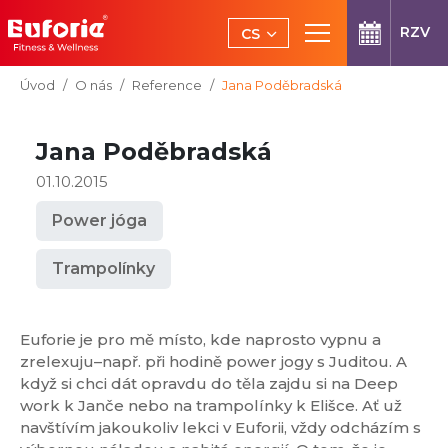
Přeskočit na hlavní obsah
RZV
CS
EN
Jsi tady:
Úvod
O nás
Reference
Jana Poděbradská
Jana Poděbradská
01.10.2015
Power jóga
Trampolínky
Euforie je pro mě místo, kde naprosto vypnu a
zrelexuju–např. při hodině power jogy s Juditou. A
když si chci dát opravdu do těla zajdu si na Deep
work k Janče nebo na trampolínky k Elišce. Ať už
navštívím jakoukoliv lekci v Euforii, vždy odcházím s