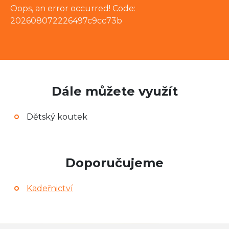
Oops, an error occurred! Code:
202608072226497c9cc73b
Dále můžete využít
Dětský koutek
Doporučujeme
Kadeřnictví