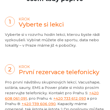
KROK
Vyberte si lekci
Vyberte si v rozvrhu hodin lekci, kterou byste rádi
vyzkoušeli. Vybírat můžete dle sportu, data nebo
lokality – v Praze máme již 4 pobočky.
KROK
První rezervace telefonicky
Pro první návštěvu skupinových lekcí, Vacushape,
solária, sauny, EMS a Power plate si místo prosím
rezervujte telefonicky. Kontakt pro Prahu 5:
+420
608 061 091
, pro Prahu 4:
+420 733 612 093
a pro
Prahu 8:
+420 739 606 090
. Kapacity máme
omezené, tak jistota je jistota :) Do posilovny můžete