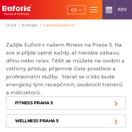
Přeskočit na hlavní obsah
RZV
CS
EN
Jsi tady:
Úvod
Kontakt
Hanka Baziková
Zažijte Euforii v našem fitness na Praze 5. Na
své si přijde úplně každý, ať hledáte zábavu,
dřinu nebo relax. Těšit se můžete na osobní a
vstřícný přístup, příjemné čisté prostředí a
profesionální služby. Starat se o Vás bude
energický tým recepčních, osobních trenérů
a instruktorů.
FITNESS PRAHA 5
WELLNESS PRAHA 5