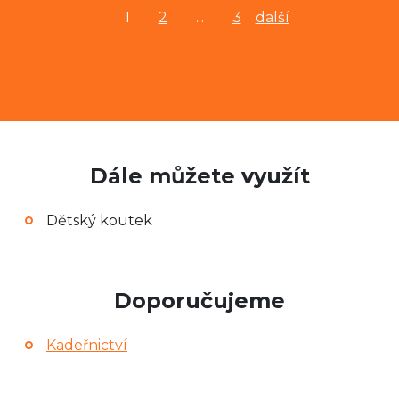
1
2
...
3
další
Dále můžete využít
Dětský koutek
Doporučujeme
Kadeřnictví