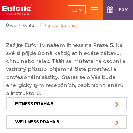
Přeskočit na hlavní obsah
RZV
CS
EN
Jsi tady:
Úvod
Kontakt
Praha 5 - Smíchov
Zažijte Euforii v našem fitness na Praze 5. Na
své si přijde úplně každý, ať hledáte zábavu,
dřinu nebo relax. Těšit se můžete na osobní a
vstřícný přístup, příjemné čisté prostředí a
profesionální služby. Starat se o Vás bude
energický tým recepčních, osobních trenérů
a instruktorů.
FITNESS PRAHA 5
WELLNESS PRAHA 5