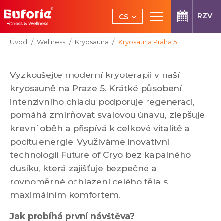
Přeskočit na hlavní obsah
RZV
CS
EN
Jsi tady:
Úvod
Wellness
Kryosauna
Kryosauna Praha 5
Vyzkoušejte moderní kryoterapii v naší
kryosauně na Praze 5. Krátké působení
intenzivního chladu podporuje regeneraci,
pomáhá zmírňovat svalovou únavu, zlepšuje
krevní oběh a přispívá k celkové vitalitě a
pocitu energie. Využíváme inovativní
technologii Future of Cryo bez kapalného
dusíku, která zajišťuje bezpečné a
rovnoměrné ochlazení celého těla s
maximálním komfortem.
Jak probíhá první návštěva?