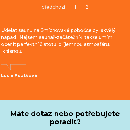
předchozí
1
2
Udělat saunu na Smíchovské pobočce byl skvělý
nápad. Nejsem saunař-začátečník, takže umím
ocenit perfektní čistotu, příjemnou atmosféru,
krásnou…
Lucie Psotková
Máte dotaz nebo potřebujete
poradit?