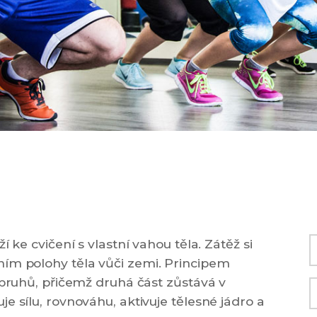
 ke cvičení s vlastní vahou těla. Zátěž si
ním polohy těla vůči zemi. Principem
opruhů, přičemž druhá část zůstává v
e sílu, rovnováhu, aktivuje tělesné jádro a