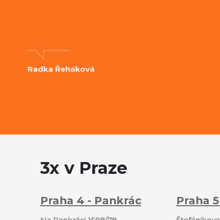
Radka Řeháková
3x v Praze
Praha 4 - Pankrác
Praha 5
Na Pankráci 1598/78
Štefánikova