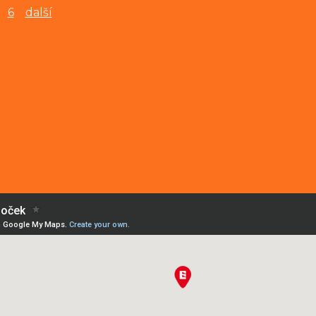
6
další