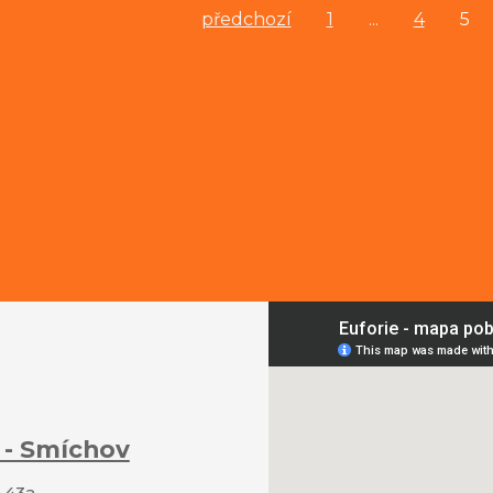
předchozí
1
...
4
5
 - Smíchov
 43a