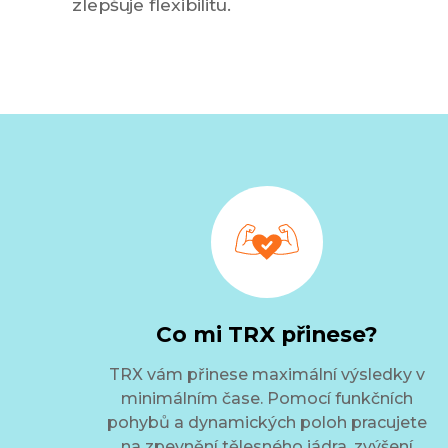
zlepšuje flexibilitu.
Co mi TRX přinese?
TRX vám přinese maximální výsledky v
minimálním čase. Pomocí funkčních
pohybů a dynamických poloh pracujete
na zpevnění tělesného jádra, zvýšení