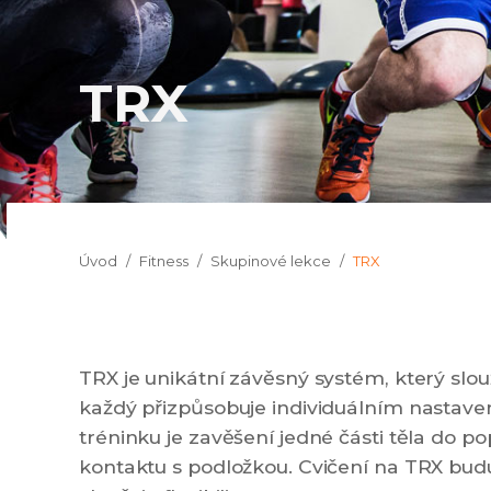
TRX
Jsi tady:
Úvod
Fitness
Skupinové lekce
TRX
TRX je unikátní závěsný systém, který slouží
každý přizpůsobuje individuálním nastave
tréninku je zavěšení jedné části těla do p
kontaktu s podložkou. Cvičení na TRX buduj