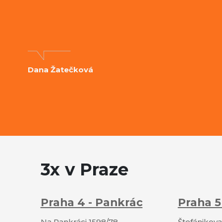
Dana Žatečková
3x v Praze
Praha 4 - Pankrác
Praha 5
Na Pankráci 1598/78
Štefánikova