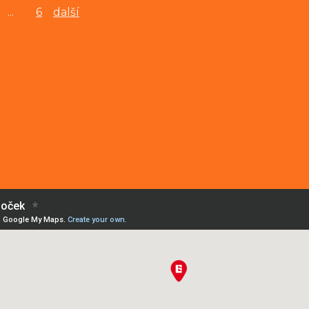
...
6
další