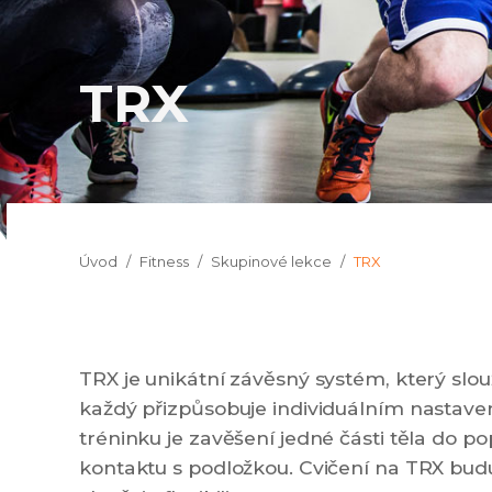
TRX
Jsi tady:
Úvod
Fitness
Skupinové lekce
TRX
TRX je unikátní závěsný systém, který slouží
každý přizpůsobuje individuálním nastave
tréninku je zavěšení jedné části těla do p
kontaktu s podložkou. Cvičení na TRX buduj