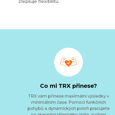
zlepšuje flexibilitu.
Co mi TRX přinese?
TRX vám přinese maximální výsledky v
minimálním čase. Pomocí funkčních
pohybů a dynamických poloh pracujete
na zpevnění tělesného jádra, zvýšení