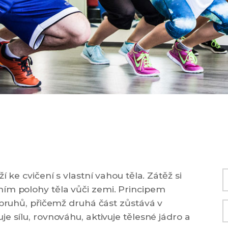
 ke cvičení s vlastní vahou těla. Zátěž si
ním polohy těla vůči zemi. Principem
opruhů, přičemž druhá část zůstává v
e sílu, rovnováhu, aktivuje tělesné jádro a